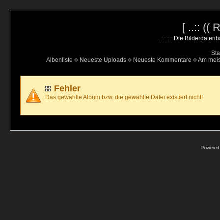
[ ..:: ((
..::::::: Die Bilderdate
Sta
Albenliste
Neueste Uploads
Neueste Kommentare
Am mei
Fehler
Das gewählte Album bzw. die gewählte Datei existiert nicht!
Powered