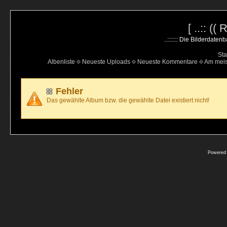
[ ..:: ((
..::::::: Die Bilderdate
Sta
Albenliste
Neueste Uploads
Neueste Kommentare
Am mei
Fehler
Das gewählte Album bzw. die gewählte Datei existiert nicht!
Powered