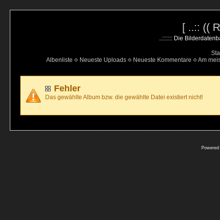
[ ..:: ((
..::::::: Die Bilderdate
Sta
Albenliste
Neueste Uploads
Neueste Kommentare
Am mei
Fehler
Das gewählte Album bzw. die gewählte Datei existiert nicht!
Powered