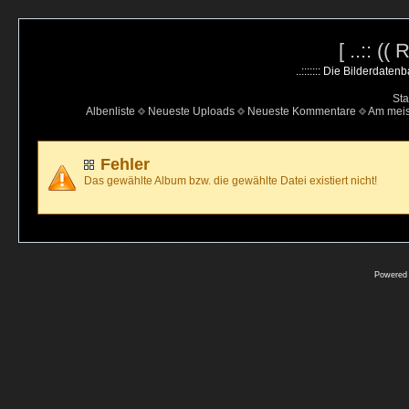
[ ..:: ((
..::::::: Die Bilderdate
Sta
Albenliste
Neueste Uploads
Neueste Kommentare
Am mei
Fehler
Das gewählte Album bzw. die gewählte Datei existiert nicht!
Powered