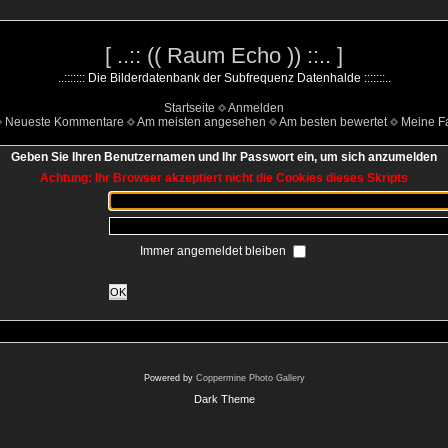
[ ..:: (( Raum Echo )) ::.. ]
..::::::: Die Bilderdatenbank der Subfrequenz Datenhalde :::::::..
Startseite
Anmelden
Neueste Kommentare
Am meisten angesehen
Am besten bewertet
Meine Fa
Geben Sie Ihren Benutzernamen und Ihr Passwort ein, um sich anzumelden
Achtung: Ihr Browser akzeptiert nicht die Cookies dieses Skripts
Immer angemeldet bleiben
OK
Powered by
Coppermine Photo Gallery
Dark Theme