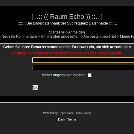
[ ..:: (( Raum Echo )) ::.. ]
..::::::: Die Bilderdatenbank der Subfrequenz Datenhalde :::::::..
Startseite
Anmelden
Neueste Kommentare
Am meisten angesehen
Am besten bewertet
Meine Fa
Geben Sie Ihren Benutzernamen und Ihr Passwort ein, um sich anzumelden
Achtung: Ihr Browser akzeptiert nicht die Cookies dieses Skripts
Immer angemeldet bleiben
OK
Powered by
Coppermine Photo Gallery
Dark Theme