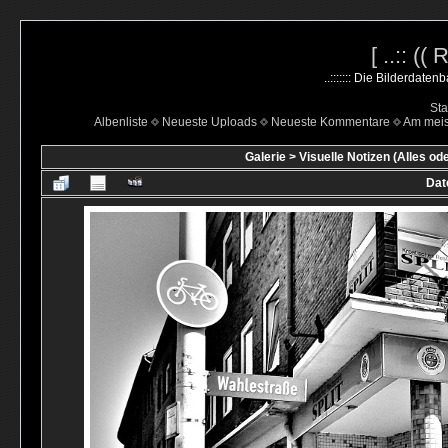
[ ..:: ((
..::::::: Die Bilderdate
Sta
Albenliste
Neueste Uploads
Neueste Kommentare
Am mei
Galerie
>
Visuelle Notizen (Alles od
Dat