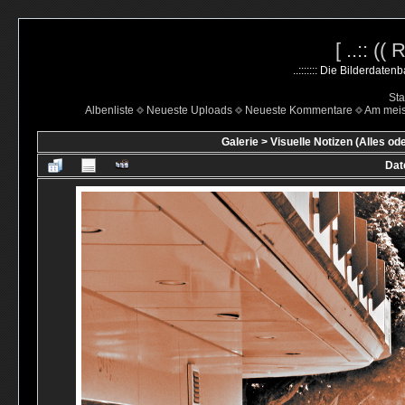
[ ..:: ((
..::::::: Die Bilderdate
Sta
Albenliste
Neueste Uploads
Neueste Kommentare
Am mei
Galerie
>
Visuelle Notizen (Alles od
Dat