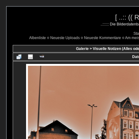
[ ..:: ((
..::::::: Die Bilderdate
Sta
Albenliste
Neueste Uploads
Neueste Kommentare
Am mei
Galerie
>
Visuelle Notizen (Alles od
Dat