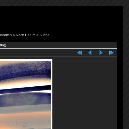
voriten
Nach Datum
Suche
eug)