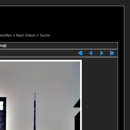
voriten
Nach Datum
Suche
eug)