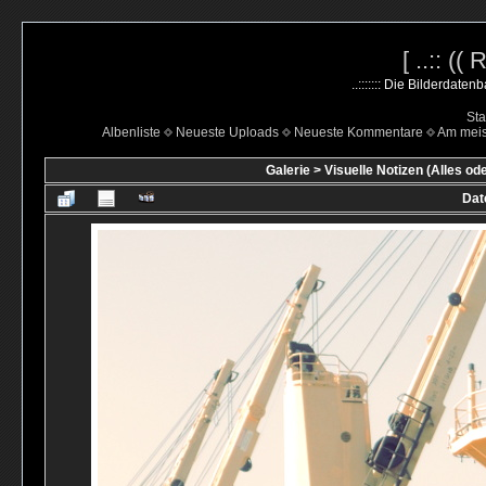
[ ..:: ((
..::::::: Die Bilderdate
Sta
Albenliste
Neueste Uploads
Neueste Kommentare
Am mei
Galerie
>
Visuelle Notizen (Alles od
Dat