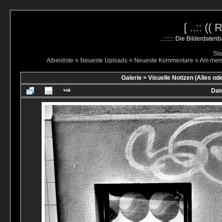
[ ..:: ((
..::::::: Die Bilderdate
Sta
Albenliste
Neueste Uploads
Neueste Kommentare
Am mei
Galerie
>
Visuelle Notizen (Alles od
Dat