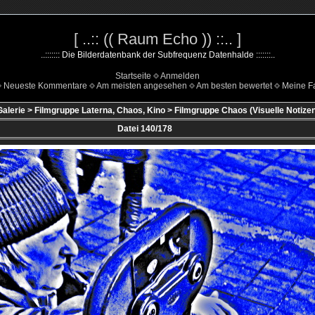
[ ..:: (( Raum Echo )) ::.. ]
..::::::: Die Bilderdatenbank der Subfrequenz Datenhalde :::::::..
Startseite
Anmelden
Neueste Kommentare
Am meisten angesehen
Am besten bewertet
Meine Fa
Galerie
>
Filmgruppe Laterna, Chaos, Kino
>
Filmgruppe Chaos (Visuelle Notizen
Datei 140/178