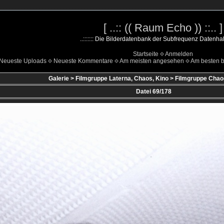
[ ..:: (( Raum Echo )) ::.. ]
..::::::: Die Bilderdatenbank der Subfrequenz Datenhalde 
Startseite
Anmelden
Neueste Uploads
Neueste Kommentare
Am meisten angesehen
Am besten b
Galerie
>
Filmgruppe Laterna, Chaos, Kino
>
Filmgruppe Chaos
Datei 69/178