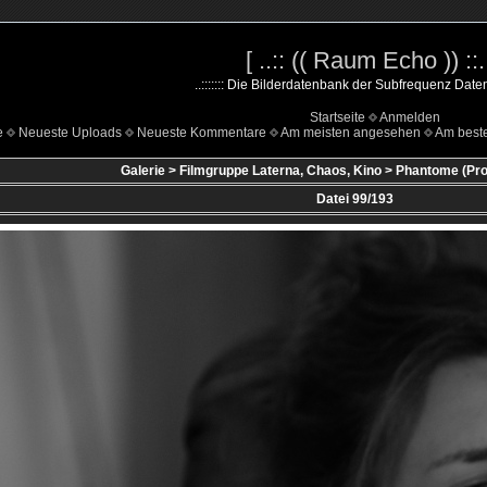
[ ..:: (( Raum Echo )) ::..
..::::::: Die Bilderdatenbank der Subfrequenz Datenha
Startseite
Anmelden
e
Neueste Uploads
Neueste Kommentare
Am meisten angesehen
Am beste
Galerie
>
Filmgruppe Laterna, Chaos, Kino
>
Phantome (Proj
Datei 99/193