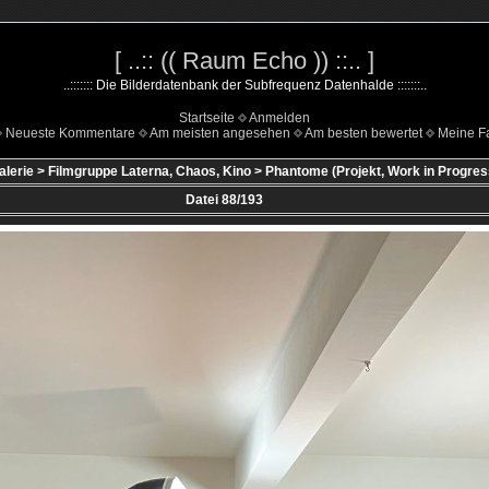
[ ..:: (( Raum Echo )) ::.. ]
..::::::: Die Bilderdatenbank der Subfrequenz Datenhalde :::::::..
Startseite
Anmelden
Neueste Kommentare
Am meisten angesehen
Am besten bewertet
Meine Fa
alerie
>
Filmgruppe Laterna, Chaos, Kino
>
Phantome (Projekt, Work in Progres
Datei 88/193