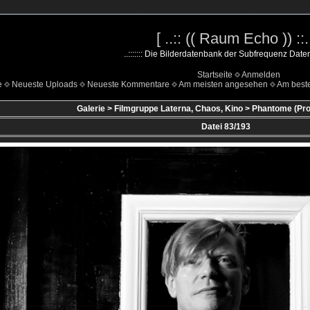
[ ..:: (( Raum Echo )) ::..
..::::::: Die Bilderdatenbank der Subfrequenz Datenha
Startseite
Anmelden
e
Neueste Uploads
Neueste Kommentare
Am meisten angesehen
Am beste
Galerie
>
Filmgruppe Laterna, Chaos, Kino
>
Phantome (Proj
Datei 83/193