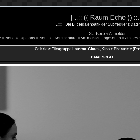
[ ..:: (( Raum Echo )) ::..
..::::::: Die Bilderdatenbank der Subfrequenz Datenha
Startseite
Anmelden
e
Neueste Uploads
Neueste Kommentare
Am meisten angesehen
Am beste
Galerie
>
Filmgruppe Laterna, Chaos, Kino
>
Phantome (Proj
Datei 78/193