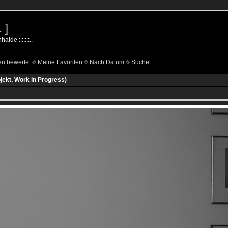
 ]
lde :::::::..
n bewertet
Meine Favoriten
Nach Datum
Suche
ekt, Work in Progress)