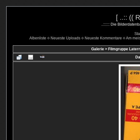
[ ..:: ((
..::::::: Die Bilderdate
Sta
Albenliste
Neueste Uploads
Neueste Kommentare
Am mei
Galerie
>
Filmgruppe Latern
Da