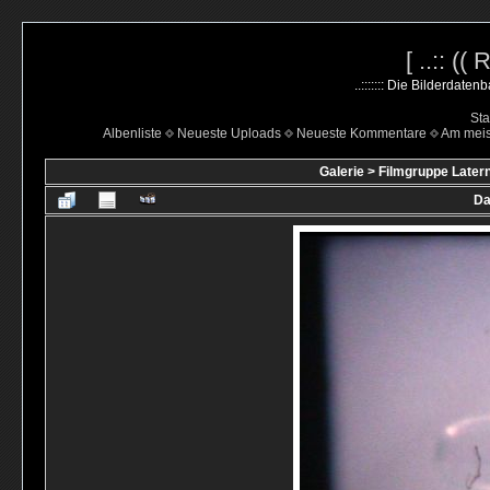
[ ..:: ((
..::::::: Die Bilderdate
Sta
Albenliste
Neueste Uploads
Neueste Kommentare
Am mei
Galerie
>
Filmgruppe Latern
Da