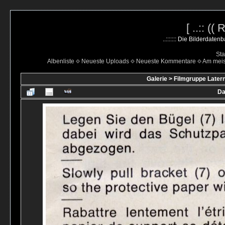
[ ..:: ((
..::::::: Die Bilderdate
Sta
Albenliste
Neueste Uploads
Neueste Kommentare
Am mei
Galerie
>
Filmgruppe Latern
Da