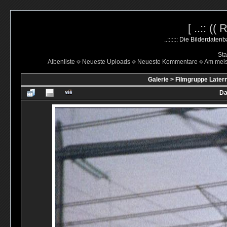
[ ..:: ((
..::::::: Die Bilderdate
Sta
Albenliste
Neueste Uploads
Neueste Kommentare
Am mei
Galerie
>
Filmgruppe Latern
Da