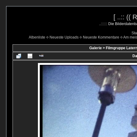
[ ..:: ((
..::::::: Die Bilderdate
Sta
Albenliste
Neueste Uploads
Neueste Kommentare
Am mei
Galerie
>
Filmgruppe Latern
Da