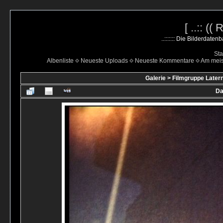
[ ..:: ((
..::::::: Die Bilderdate
Sta
Albenliste
Neueste Uploads
Neueste Kommentare
Am mei
Galerie
>
Filmgruppe Latern
Da