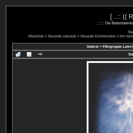
[ ..:: ((
..::::::: Die Bilderdate
Sta
Albenliste
Neueste Uploads
Neueste Kommentare
Am mei
Galerie
>
Filmgruppe Latern
Da