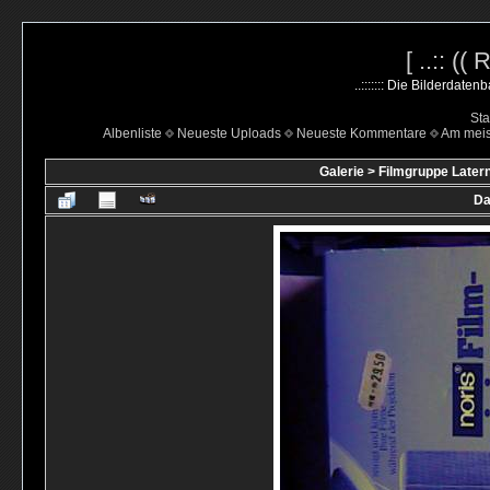
[ ..:: ((
..::::::: Die Bilderdate
Sta
Albenliste
Neueste Uploads
Neueste Kommentare
Am mei
Galerie
>
Filmgruppe Latern
Da