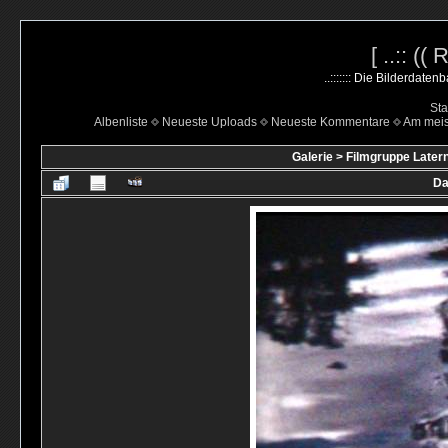
[ ..:: ((
..::::::: Die Bilderdate
Sta
Albenliste
Neueste Uploads
Neueste Kommentare
Am mei
Galerie
>
Filmgruppe Latern
Da