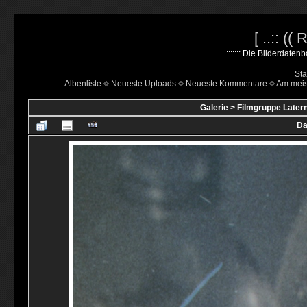
[ ..:: ((
..::::::: Die Bilderdate
Sta
Albenliste
Neueste Uploads
Neueste Kommentare
Am mei
Galerie
>
Filmgruppe Latern
Da