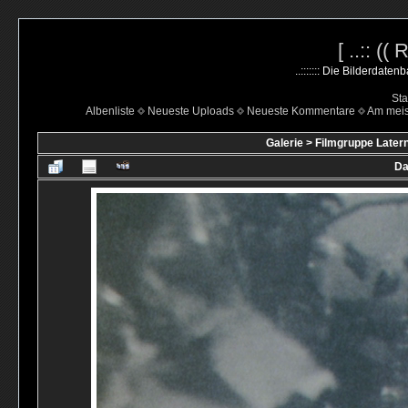
[ ..:: ((
..::::::: Die Bilderdate
Sta
Albenliste
Neueste Uploads
Neueste Kommentare
Am mei
Galerie
>
Filmgruppe Latern
Da