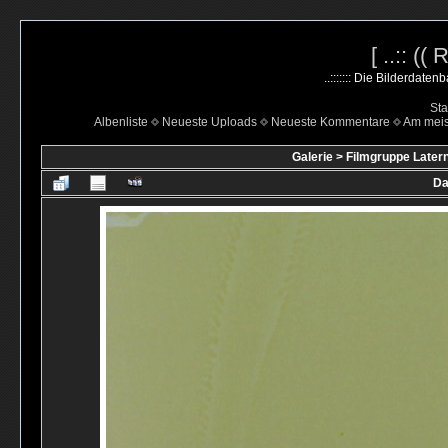
[ ..:: ((
..::::::: Die Bilderdate
Sta
Albenliste
Neueste Uploads
Neueste Kommentare
Am mei
Galerie
>
Filmgruppe Latern
Da