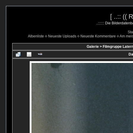
[ ..:: ((
..::::::: Die Bilderdate
Sta
Albenliste
Neueste Uploads
Neueste Kommentare
Am mei
Galerie
>
Filmgruppe Latern
Da