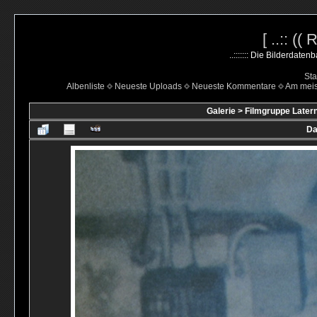
[ ..:: ((
..::::::: Die Bilderdate
Sta
Albenliste
Neueste Uploads
Neueste Kommentare
Am mei
Galerie
>
Filmgruppe Latern
Da