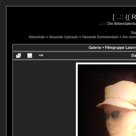
[ ..:: ((
..::::::: Die Bilderdate
Sta
Albenliste
Neueste Uploads
Neueste Kommentare
Am mei
Galerie
>
Filmgruppe Latern
Da