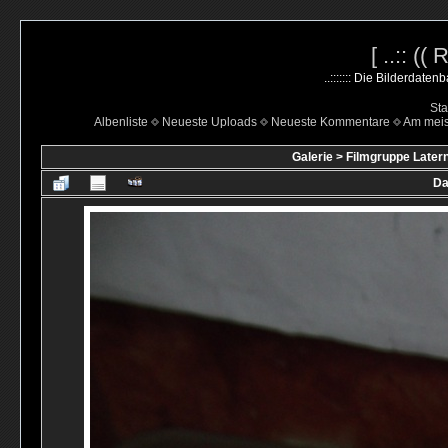
[ ..:: ((
..::::::: Die Bilderdate
Sta
Albenliste
Neueste Uploads
Neueste Kommentare
Am mei
Galerie
>
Filmgruppe Latern
Da