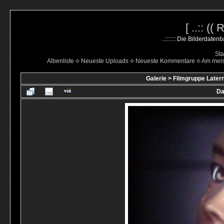
[ ..:: ((
..::::::: Die Bilderdate
Sta
Albenliste
Neueste Uploads
Neueste Kommentare
Am mei
Galerie
>
Filmgruppe Latern
Da