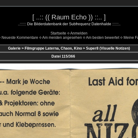
[ ..:: (( Raum Echo )) ::.. ]
..::::::: Die Bilderdatenbank der Subfrequenz Datenhalde :::::::..
Startseite
Anmelden
Neueste Kommentare
Am meisten angesehen
Am besten bewertet
Meine Fa
Galerie
>
Filmgruppe Laterna, Chaos, Kino
>
Super8 (Visuelle Notizen)
Datei 115/366