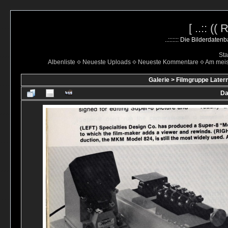
[ ..:: ((
..::::::: Die Bilderdate
Sta
Albenliste
Neueste Uploads
Neueste Kommentare
Am mei
Galerie
>
Filmgruppe Latern
Da