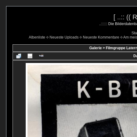
[ ..:: ((
..::::::: Die Bilderdate
Sta
Albenliste
Neueste Uploads
Neueste Kommentare
Am mei
Galerie
>
Filmgruppe Latern
Da