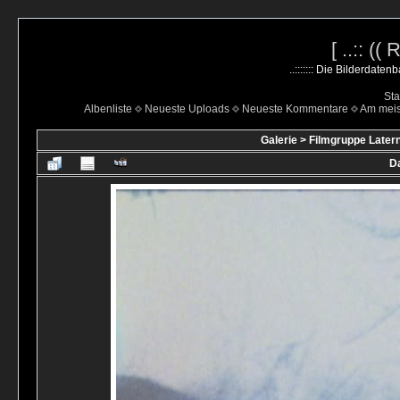
[ ..:: ((
..::::::: Die Bilderdate
Sta
Albenliste
Neueste Uploads
Neueste Kommentare
Am mei
Galerie
>
Filmgruppe Latern
Da