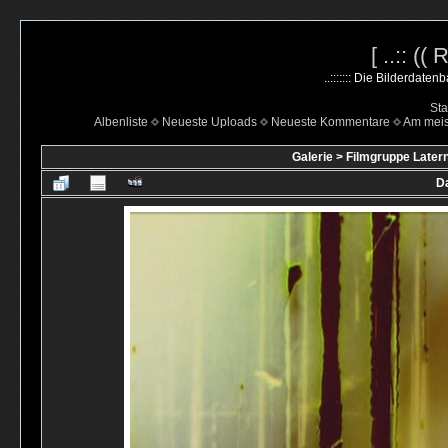
[ ..:: ((
..::::::: Die Bilderdate
Sta
Albenliste
Neueste Uploads
Neueste Kommentare
Am mei
Galerie
>
Filmgruppe Latern
Da