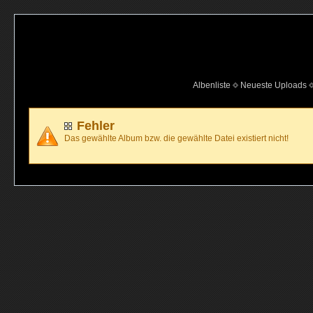
Albenliste
Neueste Uploads
Fehler
Das gewählte Album bzw. die gewählte Datei existiert nicht!