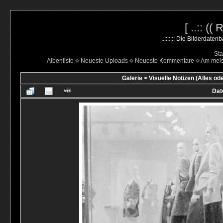
[ ..:: ((
..::::::: Die Bilderdate
Sta
Albenliste
Neueste Uploads
Neueste Kommentare
Am mei
Galerie
>
Visuelle Notizen (Alles od
Dat