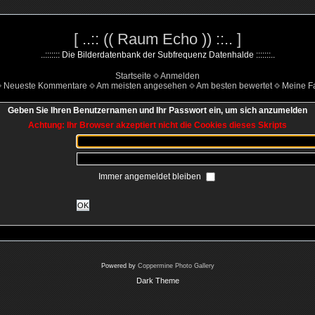
[ ..:: (( Raum Echo )) ::.. ]
..::::::: Die Bilderdatenbank der Subfrequenz Datenhalde :::::::..
Startseite
Anmelden
Neueste Kommentare
Am meisten angesehen
Am besten bewertet
Meine Fa
Geben Sie Ihren Benutzernamen und Ihr Passwort ein, um sich anzumelden
Achtung: Ihr Browser akzeptiert nicht die Cookies dieses Skripts
Immer angemeldet bleiben
OK
Powered by
Coppermine Photo Gallery
Dark Theme