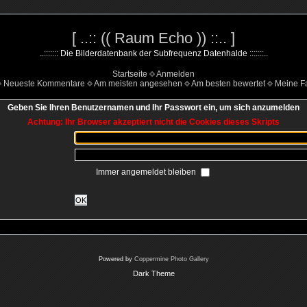
[ ..:: (( Raum Echo )) ::.. ]
..::::::: Die Bilderdatenbank der Subfrequenz Datenhalde :::::::..
Startseite
Anmelden
Neueste Kommentare
Am meisten angesehen
Am besten bewertet
Meine Fa
Geben Sie Ihren Benutzernamen und Ihr Passwort ein, um sich anzumelden
Achtung: Ihr Browser akzeptiert nicht die Cookies dieses Skripts
Immer angemeldet bleiben
OK
Powered by
Coppermine Photo Gallery
Dark Theme